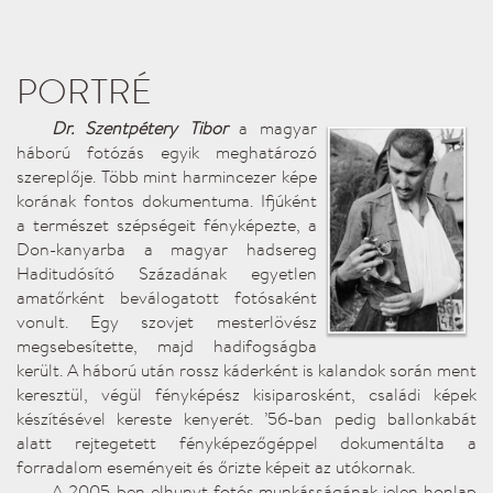
PORTRÉ
Dr. Szentpétery Tibor
a magyar
háború fotózás egyik meghatározó
szereplője. Több mint harmincezer képe
korának fontos dokumentuma. Ifjúként
a természet szépségeit fényképezte, a
Don-kanyarba a magyar hadsereg
Haditudósító Századának egyetlen
amatőrként beválogatott fotósaként
vonult. Egy szovjet mesterlövész
megsebesítette, majd hadifogságba
került. A háború után rossz káderként is kalandok során ment
keresztül, végül fényképész kisiparosként, családi képek
készítésével kereste kenyerét. ’56-ban pedig ballonkabát
alatt rejtegetett fényképezőgéppel dokumentálta a
forradalom eseményeit és őrizte képeit az utókornak.
A 2005-ben elhunyt fotós munkásságának jelen honlap