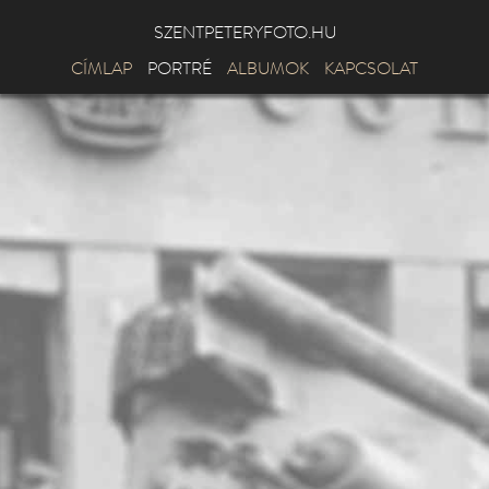
SZENTPETERYFOTO.HU
CÍMLAP
PORTRÉ
ALBUMOK
KAPCSOLAT